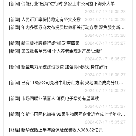
[新闻] 储能行业“出海”进行时 多家上市公司签下海外大单
2024-07-17 15:05:28
[新闻] 人民币汇率保持稳定有坚实支撑
2024-07-17 15:05:28
[新闻] 年内多家券商发布提质增效相关行动方案 聚焦服务新质生产力、优化分红机制
2024-07-17 15:05:28
[新闻] 新三板挂牌银行或“减员”至四家
2024-07-17 15:05:27
[新闻] 第五批名单亮相 个人养老金理财产品“上新”
2024-07-17 15:05:27
[新闻] 新型电力系统建设提速 加强协同规划势在必行
2024-07-17 15:05:27
[新闻] 已有118家公司亮出中期分红方案 央地国企成高分红主力军
2024-07-17 15:05:27
[新闻] 市场回暖业绩喜人 消费电子增势有望延续
2024-07-17 15:05:27
[新闻] 创新与国际化加持 92家生物医药企业近六成上半年业绩预喜
2024-07-17 15:05:27
[财经] 新华保险上半年原保险保费收入988.32亿元