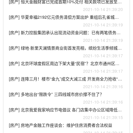
[房产] 恒大金融财富已完成首期10%兑付 相关款项已发放至相应投资人账户
2021-10-14 21:39:20
[房产] 华夏幸福2192亿元债务清偿方案出炉 重组后孔雀城住宅等业务将保留
2021-10-14 21:39:19
[房产] 新力控股集团承认出现流动资金问题：已有两笔债务违约
2021-10-14 21:39:19
[房产] 绿地·新里天澜情景商业街首发亮相，缤纷生活季倾城盛启，天津北辰再添新名片！
2021-10-14 21:39:17
[房产] 北京环球度假区周边下架大量“民宿”？北京市通州区官微回应
2021-10-14 21:39:17
[房产] 连降三月！楼市“金九”成交大减三成 开发商全力抢收“银十”
2021-10-14 21:39:16
[房产] 多地出台“限跌令” 三四线城市房价撑不住了？
2021-10-14 21:39:16
[房产] 北京我爱我家响应节电倡议 各门店集中办公区域降低能耗
2021-10-14 21:39:15
[房产] 房地产金融工作座谈会：维护住房消费者合法权益
2021-10-14 21:39:15