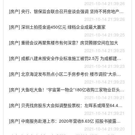
2021-10-14 21:39:26
[房产] 央行、银保监会联合召开座谈会强调 坚持不将房地产作为短期刺激经济的手段
2021-10-14 21:39:26
[房产] 深圳土拍揽金逾450亿元 绿档企业成最大赢家
2021-10-14 21:39:25
[房产] 重磅会议再聚焦楼市有何深意？房贷腾挪空间在加大
2021-10-14 21:39:25
[房产] 成都八建未按安全作业标准施工被罚2.5万 为成都建工旗下公司
2021-10-14 21:39:23
[房产] 北京海淀发布热点小区二手房参考价 楼市调控“大杀器”来了
2021-10-14 21:39:23
[房产] 大鱼吃大鱼！“宇宙第一物企”180亿收购三家物业巨头 未来边界何在？
2021-10-14 21:39:21
[房产] 贝壳找房股东大会拟调整投票权：左晖系或降至64.4%彭永东升至9.5%
2021-10-14 21:39:21
[房产] 中南服务赴港上市：2020年营收8.63亿 招股书披露涉诉被业主索赔120万
2021-10-14 21:39:20