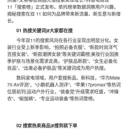
11「搜索榜」正式发布，依托榜单数据洞察用户兴趣，
揭秘搜索在双 11 如何为品牌带来新流量、新生意与新增
长。
01 热搜关键词|#大家都在搜
今年双11的搜索风向在各行业呈现出明显分化。女
装行业受上新季影响，“拍照必备衣服”、“新款时尚洋气
百搭女装”、“新款潮牌女装”等关键词霸榜;美妆行业因换
季护肤与场景化需求走高，“护肤品新款”、“女生必备化
妆品”、“出差必备护肤品”等关键词成为用户热搜。
数码家电领域，用户爱搜新品、新科技，“华为Mate
70 Air评测”、“小鹏机器人测评”、“苹果17promax”等热词
位居前列;运动户外行业，“装备党”升级需求旺盛，“冲锋
衣”、“瑜伽裤”、“专业运动装备”等热词登榜。
02 搜索热卖商品|#搜到就下单