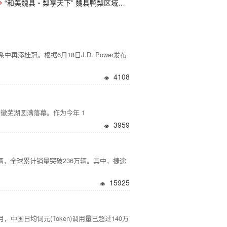
“和美魏县・梨享天下” 魏县鸭梨区域公用
与哈弗H6，谁是春日赏花优选SUV？
中再添桂冠。根据6月18日J.D. Power发布
4108
于安徽芜湖圆满落幕。作为今年 1
3959
2辆，全球累计销量突破236万辆。其中，捷途
15925
国日均词元(Token)调用量已超过140万