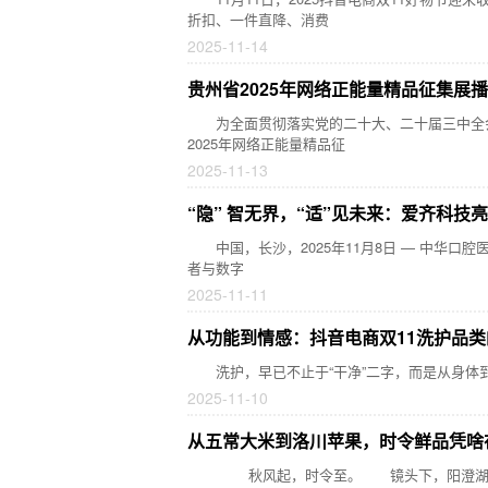
折扣、一件直降、消费
2025-11-14
贵州省2025年网络正能量精品征集展
为全面贯彻落实党的二十大、二十届三中全会
2025年网络正能量精品征
2025-11-13
“隐” 智无界，“适”见未来：爱齐科技
中国，长沙，2025年11月8日 — 中华口腔
者与数字
2025-11-11
从功能到情感：抖音电商双11洗护品
洗护，早已不止于“干净”二字，而是从身体到
2025-11-10
从五常大米到洛川苹果，时令鲜品凭啥
秋风起，时令至。 镜头下，阳澄湖的捕蟹船