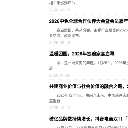
相车手巡游环节，
2026-03-15
2026中免全球合作伙伴大会暨会员嘉
春启魔都，共赴盛会。备受行业瞩目的2026中
业交流、战略发布、
2026-03-13
温暖团圆，2026年捷途家宴启幕
家，是一场双向的奔赴。1月25日，2026
展
2026-01-26
共建商业价值与社会价值的融合之路，2
2025年12月1日，由向光未来、中国慈善家
重塑新
2025-12-12
破亿品牌数持续增长，抖音电商双11
11月11日，2025抖音电商双11好物节迎