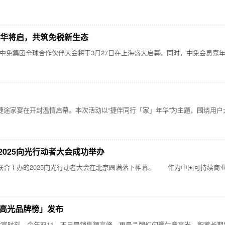
年华将启，共筑免税新生态
免集团全球合作伙伴大会将于3月27日在上海盛大启幕，同时，中免会员嘉年华
年捷途家宴在开封温情启幕。本次活动以“捷伴同行「家」年华”为主题，围绕用
025向光行动者大会成功举办
联合主办的2025向光行动者大会在北京圆满落下帷幕。 作为中国可持续商
「高光品牌榜」发布
来收官时刻。今年双11，不只是销售额高峰，更是品牌们闪耀生意高光、积蓄长