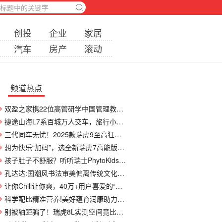
创投
企业
家居
汽车
房产
滚动
频道热点
双盈之家携22位高管研学中国管理教育第一股
捷途山海L7系百城万人交车，旅行小房车全系累
三代同车无忧！2025款瑞虎9至高狂省3.5万，全家
想为快乐“加码”，选全新瑞虎7高能版还是吉
孩子肚子不舒服？听听瑞士PhytoKids的植物“
孔达达:国潮风书法审美偏离传统文化的反思
让你Chill让你爽，40万+用户喜爱的“燃擎新王
科学配比精准营养!美好蕴育润康助力孕期体
别被轴距骗了！瑞虎8L实测空间竟比CS75 PLUS