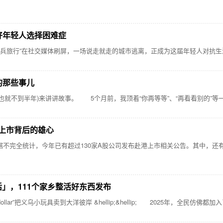
好年轻人选择困难症
种兵旅行”在社交媒体刷屏，一场说走就走的城市逃离，正成为这届年轻人对抗
的那些事儿
就不到半年)来讲讲故事。 5个月前，我顶着“你再等等”、“再看看别的”等一
港上市背后的雄心
全统计，今年已有超过130家A股公司发布赴港上市相关公告。其中，还有
活」，111个家乡整活好东西发布
lar”把义乌小玩具卖到大洋彼岸 &hellip;&hellip; 2025年，全民仿佛