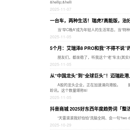
&hellip;&helli
2025-11-07
一台车，两种生活！瑞虎7高能版，治
当“早C晚A”成为年轻人的生活常态，当“特
2025-11-05
5个月：艾瑞泽8 PRO和我“不得不说”
朋友们，都坐稳了，听我这个“老”车主(其实也
2025-11-05
从“中国龙头”到“全球巨头”！迈瑞赴
A股的龙头企业，正在加速涌向港股。 据不完
聆讯。这个数量堪称&l
2025-11-05
抖音商城 2025好东西年度趋势词「整
“天雷滚滚我好怕怕”洗脑全网、会一句“two dol
2025-10-29