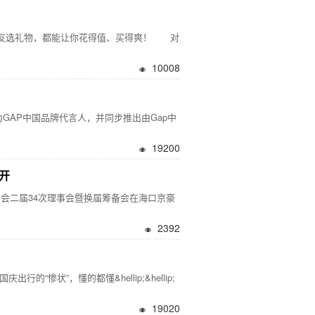
长辈朋友选礼物，都能让你花得值、买得爽！ 对
10008
毅成为GAP中国品牌代言人，并同步推出由Gap中
19200
开
会二届34次理事会暨换届筹备会在海口京豪
2392
状”，懂的都懂&hellip;&hellip;
19020