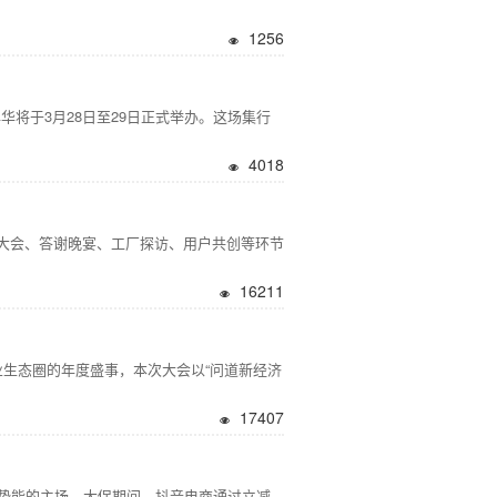
1256
将于3月28日至29日正式举办。这场集行
4018
户大会、答谢晚宴、工厂探访、用户共创等环节
16211
业生态圈的年度盛事，本次大会以“问道新经济
17407
期势能的主场。大促期间，抖音电商通过立减