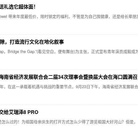
送礼选它超体面！
illowel 带来年度最低价，限时锁定的福利，不管是为自己囤健康，还是给
间隙，打造流行文化在地化叙事
ap，Bridge the Gap.”(看见空白，便有舞台)为主张，正式宣布青年演员成
海南省经济发展联合会二届34次理事会暨换届大会在海口圆满召
年，在这一承载着机遇与挑战的重要节点，9月23日下午，海南省经济发展联合
给艾瑞泽8 PRO
么过的！为祖国母亲庆生的打开方式怎么少得了游览祖国大好河山？但是，国庆出行的“惨