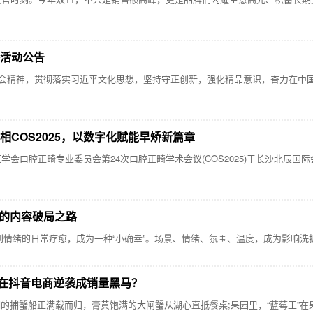
播活动公告
精神，贯彻落实习近平文化思想，坚持守正创新，强化精品意识，奋力在中国
亮相COS2025，以数字化赋能早矫新篇章
医学会口腔正畸专业委员会第24次口腔正畸学术会议(COS2025)于长沙北辰
类的内容破局之路
情绪的日常疗愈，成为一种“小确幸”。场景、情绪、氛围、温度，成为影响洗
在抖音电商逆袭成销量黑马？
正满载而归，膏黄饱满的大闸蟹从湖心直抵餐桌;果园里，“蓝莓王”在果