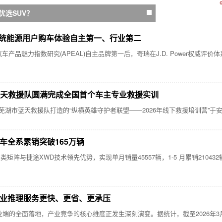
优选SUV？
全新瑞虎8 PLUS
er传统能源用户购车体验自主第一、行业第二
车产品魅力指数研究(APEAL)自主品牌第一后，奇瑞在J.D. Power权威评价体系
蓝天救援队圆满完成全国首个车主专业救援实训
品牌联合芜湖市蓝天救援队打造的“纵横英雄守护者联盟——2026年线下救援培训营”
车全系累销突破165万辆
阵与捷途XWD技术领先优势，实现单月销量45557辆，1-5 月累销21043
企业推理服务更快、更省、更承压
的全面落地，产业竞争的核心维度正发生深刻演变。据统计，截至2026年3月，中