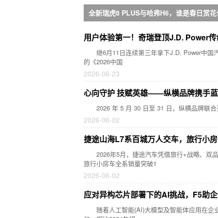
全新瑞虎8 PLUS与哈弗H6，谁是春日赏花
用户体验第一！奇瑞登顶J.D. Pow
继6月11日连续第三年拿下J.D. Power中国汽
的《2026中国
2026-06-23
心向守护 技赋英雄——纵横品牌携手
2026 年 5 月 30 日至 31 日，纵横
2026-06-02
捷途山海L7系百城万人交车，旅行小房
2026年5月，捷途汽车凭借旅行+战略、双品类矩
旅行小房车全系销量突破1
2026-06-02
应对异构芯片部署下的AI挑战，F5助
随着人工智能(AI)大模型及智能体应用在企业端