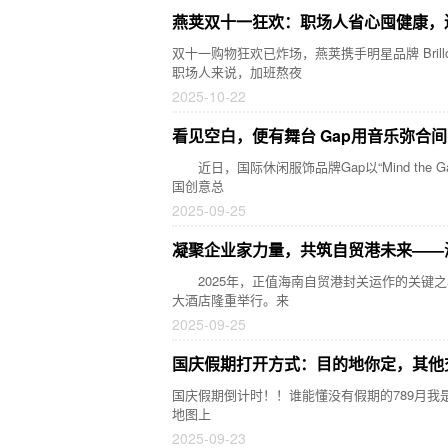
燕荚双十一狂欢：职场人省心囤健康，
双十一购物狂欢已炸场，燕荚携手明星品牌 Br
职场人来说，加班熬夜
2025-10-22
看见空白，便有舞台 Gap用音乐弥合
近日，国际休闲服饰品牌Gap以“Mind the G
国创意总
2025-09-25
凝聚企业家力量，共筑自贸港未来——
2025年，正值海南自贸港封关运作的关键之
大酒店隆重举行。来
2025-09-25
国庆假期打开方式：目的地你定，其他交
国庆假期倒计时！！谁能懂没有假期的789月我是怎
地图上
2025-09-23