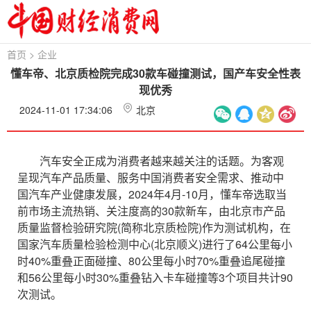
首页
>
企业
懂车帝、北京质检院完成30款车碰撞测试，国产车安全性表
现优秀
2024-11-01 17:34:06
北京
汽车安全正成为消费者越来越关注的话题。为客观
呈现汽车产品质量、服务中国消费者安全需求、推动中
国汽车产业健康发展，2024年4月-10月，懂车帝选取当
前市场主流热销、关注度高的30款新车，由北京市产品
质量监督检验研究院(简称北京质检院)作为测试机构，在
国家汽车质量检验检测中心(北京顺义)进行了64公里每小
时40%重叠正面碰撞、80公里每小时70%重叠追尾碰撞
和56公里每小时30%重叠钻入卡车碰撞等3个项目共计90
次测试。