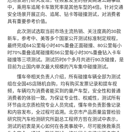
中，乘用车追尾卡车致死率是其他车型的4倍。针对交通
安全场景开展正向、追尾、钻卡等碰撞测试，对消费者
具有重要参考价值。
此次测试选取当前市场主流热销、关注度高的30款
新车，参考中、美等多个国家公开测试标准制定规程，
最终完成64公里每小时40%重叠正面碰撞、80公里每小
时70%重叠追尾碰撞和56公里每小时30%重叠钻入卡车
碰撞等三项测试。测试历时6个多月共进行90次碰撞，是
目前为止国内单次最大规模的汽车集中碰撞测试。
懂车帝相关负责人介绍，所有碰撞车辆全部为测试
组在全国4S店随机自购，均有购买发票记录和提车视
频，车辆均为消费者能买到的量产车型，安全性和普通
消费者的体验一致。为保证专业性、权威性，测试所有
环节由北京质检院专业人员完成，懂车帝负责影像记录
和内容发布，全过程可追溯。北京市产品质量监督检验
研究院汽车检测研究所副总工程师方哲在测试中表示，
测试的初衷是关心如何在各类事故中，尽可能挽救乘员