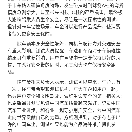
于卡车钻入碰撞角度特殊，发生碰撞时副驾侧A柱的弯折
幅度急剧增大，甚至带来B柱、C柱的严重损害，最终极
大影响驾乘人员生命安全。尽管是一次探索性的测试，
但针对卡车钻撞场景，车企可以进行产品提升，使消费
者得到更多安全保障。
除车辆本身安全性能外，司机驾驶行为对交通安全
有重大影响。测试人员提醒，车速和车距对于车辆碰撞
结果具有重要影响，用户在驾驶中一定要保持良好的习
惯，在系好安全带的同时，尤其和大卡车保持安全距
离。
懂车帝相关负责人表示，测试可以重来，生命只有
一次。懂车帝希望和测试机构、广大车企和用户一起，
倡导用户安全和文明驾驶，做好生命安全的第一把关人;
也希望通过测试见证中国汽车质量越来越好，记录中国
汽车工业进步，和行业一起守护用户安全，为中国汽车
走向世界贡献自己的力量。方哲则提到，对于有志于出
海的中国车企，测试结果也能为产品海外推广提供参
照。