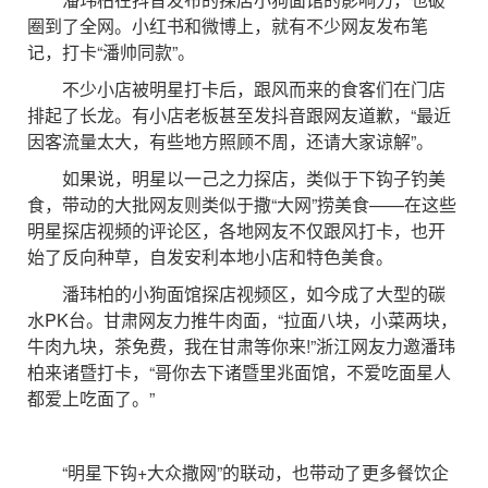
圈到了全网。小红书和微博上，就有不少网友发布笔
记，打卡“潘帅同款”。
不少小店被明星打卡后，跟风而来的食客们在门店
排起了长龙。有小店老板甚至发抖音跟网友道歉，“最近
因客流量太大，有些地方照顾不周，还请大家谅解”。
如果说，明星以一己之力探店，类似于下钩子钓美
食，带动的大批网友则类似于撒“大网”捞美食——在这些
明星探店视频的评论区，各地网友不仅跟风打卡，也开
始了反向种草，自发安利本地小店和特色美食。
潘玮柏的小狗面馆探店视频区，如今成了大型的碳
水PK台。甘肃网友力推牛肉面，“拉面八块，小菜两块，
牛肉九块，茶免费，我在甘肃等你来!”浙江网友力邀潘玮
柏来诸暨打卡，“哥你去下诸暨里兆面馆，不爱吃面星人
都爱上吃面了。”
“明星下钩+大众撒网”的联动，也带动了更多餐饮企