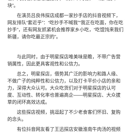
块”。
在演员吕良伟探店成都一家抄手店的抖音视频下，
网友排队“套近乎”：“吃抄手不喊我”“我正在吃面，你在吃
抄手”，还有网友抓紧机会推荐家乡小吃，“吃馄饨来我们
新疆，请你吃最正宗的”。
与此同时，由于明星探店唯美味是瞻，不带广告营
销属性，因此更具客观性和公信力。
总之，明星探店，借势其广泛的影响力和路人缘、
不做广子的纯粹性和公信力，以及打卡平价小店的亲和
力，深得大众认可。大众吃货们对于明星探店的认可
度、互动性、转化率也普遍高企——明星探店、大众拔
草的闭环高效达成。
这些探店视频，挑逗起了不少老食客们怀旧、复购
的念头。
有位抖音网友看了王迅探店安徽淮南牛肉汤的视频