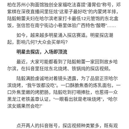
柏在苏州小狗面馆独创全家福吃法喜提“潘胃伯”称号，邓
紫棋在深夜直播间里狂炫“这辈子最好吃”的内蒙烤羊排，
陆毅鲍蕾夫妇在哈尔滨老家打卡最低12元管饱的东北盒
饭，张信哲在南宁街边小巷里体验广西特色“酸嘢”……
如今，越来越多明星涌入探店赛道。明星探店潮
起，影响几何?大众会买单吗?
明星去探店，入场即顶流
最近，大家可能都看到了陆毅鲍蕾一家回到故乡哈
尔滨，在抖音里狂炫东北烧烤、铁锅炖的探店视频。
陆毅满脸虔诚地对着镜头透露，为了品尝正宗哈尔
滨烧烤，“我午饭都没吃”。一口酥脆焦香的炼乳面包，一
口外焦里嫩的烤肥肠，陆毅吃到打嗝捧肚，也惹得一众
黑龙江老铁盖章认证，“一眼看出就是老味烧烤”，“哈尔
滨女婿果然会吃!”
点开两人的抖音账号，探店视频种类繁多，既有观