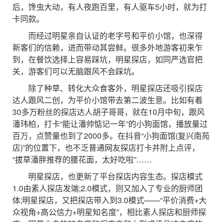
后，馋虫大动，有人夜跑百里，有人驱车5小时，就为打
卡同款。
而经过明星亲自认证的老字号和平价小馆，也深得
新客们的信赖，进而带动其尝鲜。很多外地游客初来乍
到，在餐饮选择上容易踩坑，明星探店，如同严选官把
关，游客们可以无脑跟风不会踩坑。
除了种草、转化大众食客外，明星探店还吸引探店
达人跟风二创，为平价小馆带去第二波生意。比如有着
30多万粉丝的探店达人胡子哥哥，就在10月中旬，跟风
潘玮柏，打卡“能让潘帅惦记一年”的小狗面馆，播放量过
百万，点赞量也到了2000多。在抖音“小狗面馆(复兴南苑
店)”的位置下，也不乏普通网友探店打卡并附上点评，
“拔草潘胖推荐的腰花面，太好吃啦”……
明星探店，也更新了平台探店内容生态。探店模式
1.0由素人探店发端;2.0模式，则又加入了专业的厨师团
体;明星探店，又把探店带入到3.0模式——“平价消费+大
众视角+高公信力+明星知名度”，相比素人探店和厨师探