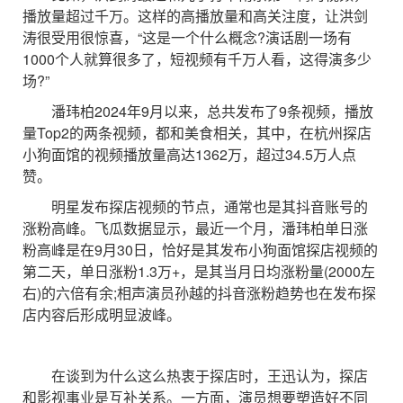
播放量超过千万。这样的高播放量和高关注度，让洪剑
涛很受用很惊喜，“这是一个什么概念?演话剧一场有
1000个人就算很多了，短视频有千万人看，这得演多少
场?”
潘玮柏2024年9月以来，总共发布了9条视频，播放
量Top2的两条视频，都和美食相关，其中，在杭州探店
小狗面馆的视频播放量高达1362万，超过34.5万人点
赞。
明星发布探店视频的节点，通常也是其抖音账号的
涨粉高峰。飞瓜数据显示，最近一个月，潘玮柏单日涨
粉高峰是在9月30日，恰好是其发布小狗面馆探店视频的
第二天，单日涨粉1.3万+，是其当月日均涨粉量(2000左
右)的六倍有余;相声演员孙越的抖音涨粉趋势也在发布探
店内容后形成明显波峰。
在谈到为什么这么热衷于探店时，王迅认为，探店
和影视事业是互补关系。一方面，演员想要塑造好不同