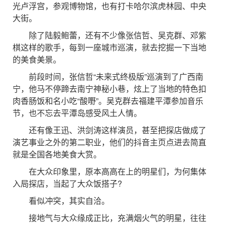
光卢浮宫，参观博物馆，也有打卡哈尔滨虎林园、中央
大街。
除了陆毅鲍蕾，还有不少像张信哲、吴克群、邓紫
棋这样的歌手，每到一座城市巡演，就去挖掘一下当地
的美食美景。
前段时间，张信哲“未来式终极版”巡演到了广西南
宁，他马不停蹄去南宁神秘小巷，炫上了当地的特色扣
肉香肠饭和名小吃“酸嘢”。吴克群去福建平潭参加音乐
节，也不忘去平潭岛感受风土人情。
还有像王迅、洪剑涛这样演员，甚至把探店做成了
演艺事业之外的第二职业，他们的抖音主页点进去简直
就是全国各地美食大赏。
在大众印象里，原本高高在上的明星们，为何集体
入局探店，当起了大众饭搭子?
看似冲突，其实自洽。
接地气与大众缘成正比，充满烟火气的明星，往往