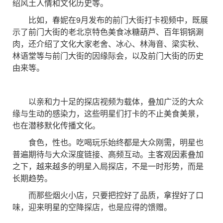
绍风土人情和文化历史等。
比如，春妮在9月发布的前门大街打卡视频中，既展
示了前门大街的老北京特色美食冰糖葫芦、百年铜锅涮
肉，还介绍了文化大家老舍、冰心、林海音、梁实秋、
林语堂等与前门大街的因缘际会，以及前门大街的历史
由来等。
以亲和力十足的探店视频为载体，叠加广泛的大众
缘与生动的感染力，这些明星们打卡的不止美食美景，
也在潜移默化传播文化。
食色，性也。吃喝玩乐始终都是大众刚需，明星也
普遍期待与大众深度链接、高频互动。主客观因素叠加
之下，越来越多的明星入局探店，不是一时形势，而是
长期趋势。
而那些烟火小店，只要把控好了品质，拿捏好了口
味，迎来明星的空降探店，也是应得的馈赠。