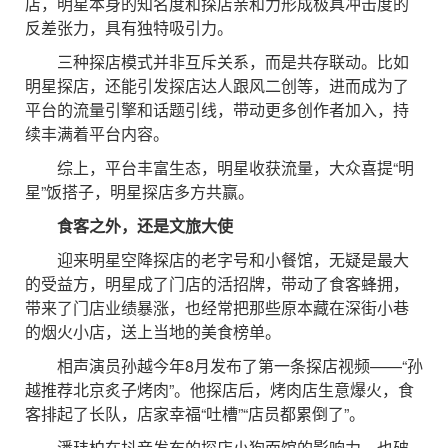
店，明星本身的知名度和探店亲和力形成极具冲击度的
反差张力，具有独特吸引力。
三种探店模式并非互斥关系，而是共存联动。比如
明星探店，还能引发探店达人跟风二创等，进而成为了
平台的流量引擎和话题引线，带动更多创作者加入，持
续丰满着平台内容。
综上，平台丰富生态，明星收获流量，大众喜提“明
星”饭搭子，明星探店多方共赢。
食客之外，还是文旅大使
迎来明星空降探店的老字号和小餐馆，无疑是最大
的受益方，明星成了门店的活招牌，带动了食客蜂拥，
带来了门店业绩暴涨，也经常把那些原本藏在深街小巷
的烟火小店，送上当地的美食榜单。
相声演员孙越今年8月发布了第一条探店视频——“孙
越推荐北京炙子烤肉”。他探店后，烤肉店生意爆火，食
客排起了长队，店家幸福“吐槽”“店员都累倒了”。
潘玮柏在抖音发布的探店小狗面馆的影响力，也破