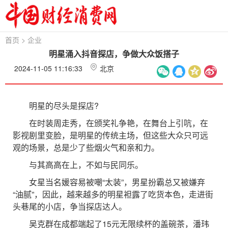
首页
>
企业
明星涌入抖音探店，争做大众饭搭子
2024-11-05 11:16:33
北京
明星的尽头是探店?
在时装周走秀，在颁奖礼争艳，在舞台上引吭，在
影视剧里变脸，是明星的传统主场，但这些大众只可远
观的场景，总是少了些烟火气和亲和力。
与其高高在上，不如与民同乐。
女星当名媛容易被嘲“太装”，男星扮霸总又被嫌弃
“油腻”，因此，越来越多的明星袒露了吃货本色，走进街
头巷尾的小店，争当探店达人。
吴克群在成都端起了15元无限续杯的盖碗茶，潘玮