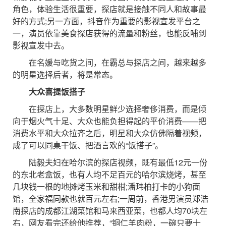
角色，体验生活很重要，探店就是接触不同人和故事最
好的方式;另一方面，抖音作为重要的影视宣发平台之
一，演员依靠美食探店获得的流量和粉丝，也能反哺到
影视宣发中去。
在名媛与吃货之间，在霸总与探店之间，越来越多
的明星选择后者，将是常态。
大众喜提饭搭子
在探店上，大多数明星鲜少选择奢侈消费，而是倾
向于烟火气十足、大众也能负担得起的平价消费——把
消费水平和大众拉齐之后，明星和大众仿佛隔着视频，
成了可以同桌干饭、把酒言欢的“饭搭子”。
陆毅夫妇在哈尔滨的探店视频，既有最低12元一份
的东北老盒饭，也有人均不足百元的哈尔滨烧烤，甚至
几块钱一根的地摊烤玉米和甜柑;潘玮柏打卡的小狗面
馆，全家福同款也就百元左右;一周前，香港男演员郑浩
南探店的成都江湖菜馆和马来西亚菜，也都人均70块左
右，网友看完还给他推荐，“铜仁羊肉粉，一碗只要十