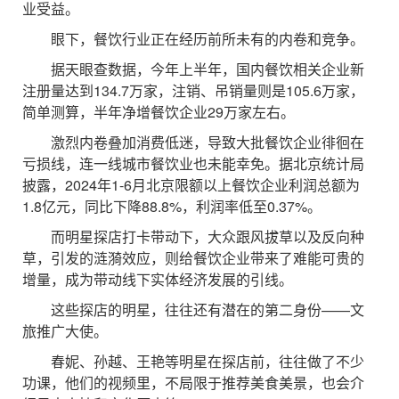
业受益。
眼下，餐饮行业正在经历前所未有的内卷和竞争。
据天眼查数据，今年上半年，国内餐饮相关企业新
注册量达到134.7万家，注销、吊销量则是105.6万家，
简单测算，半年净增餐饮企业29万家左右。
激烈内卷叠加消费低迷，导致大批餐饮企业徘徊在
亏损线，连一线城市餐饮业也未能幸免。据北京统计局
披露，2024年1-6月北京限额以上餐饮企业利润总额为
1.8亿元，同比下降88.8%，利润率低至0.37%。
而明星探店打卡带动下，大众跟风拔草以及反向种
草，引发的涟漪效应，则给餐饮企业带来了难能可贵的
增量，成为带动线下实体经济发展的引线。
这些探店的明星，往往还有潜在的第二身份——文
旅推广大使。
春妮、孙越、王艳等明星在探店前，往往做了不少
功课，他们的视频里，不局限于推荐美食美景，也会介