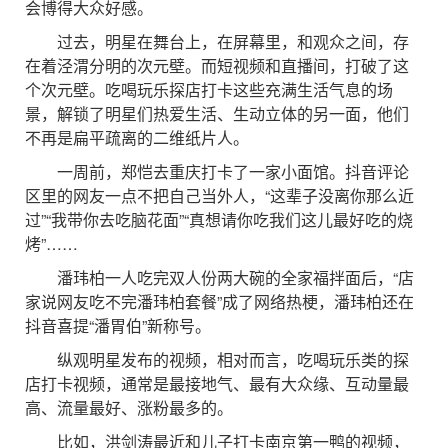
会博得大众好感。
过去，明星在舞台上，在屏幕里，和观众之间，存
在着泾渭分明的次元壁。而短视频和直播间，打破了这
个次元壁。吃喝玩乐探店打卡这些充满生活气息的场
景，解锁了明星们热爱生活、生动立体的另一面，他们
不再是扁平疏离的二维纸片人。
一周前，郑恺去重庆打卡了一家小面馆。抖音评论
区里的网友一点不把自己当外人，“这辈子没离你那么近
过”“我带你去吃脑花面”“真想请你吃我们这儿最好吃的烧
烤”……
潘玮柏一人吃完双人份两大碗的全家福拌面后，“店
家说网友吃不完潘玮柏套餐”成了网络热梗，潘玮柏还在
抖音喜提“潘胃伯”新称号。
纵观明星发布的视频，相对而言，吃喝玩乐类的探
店打卡视频，通常是最接地气、最有大众缘、互动量最
高、流量最好、涨粉最多的。
比如，洪剑涛最近和儿子打卡南京第一鸭的视频，