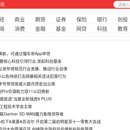
讯
经
商业
期货
证券
保险
银行
创投
闻
消费
金融
基金
网贷
科技
教育
换新，可通过懂车帝App申领
施曼核心科技引领行业,发起科创基金
职业发布将规范行业发展、推动行业自律
发布公告持续打击网暴相关违法犯罪行为
老字号带领宣威火腿月饼走出云南
电Pro空调助力双11以旧换新
值首选”当属全新瑞虎8 PLUS
国工程技术学会主席
年蝉联Gartner SD-WAN魔力象限领导者
维&松下&美菱&苏泊尔 开启第二届启明星双十一零售大会战
大会战启动大会圆满召开 创维联合政府共启焕新补贴新篇章