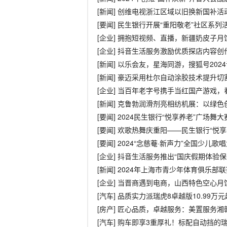
[新闻] 创维电视浙江区域以旧换新国补
[要闻] 民生银行开展“重阳敬老”社区系列
[企业] 拥抱短视频、直播，新疆奶皮子
[企业] 抖音生活服务激励优质探店内容创
[新闻] 以乐会友，星海同游，搜狐号20
[新闻] 豪迈采用杜尔自动涂胶技术提升切
[企业] 当百年老字号携手当红国产游戏
[新闻] 克鲁勃润滑剂亮相纺机展：以绿
[要闻] 2024民生银行“悦享养老”广场舞
[要闻] 欢歌热舞庆重阳——民生银行“悦
[要闻] 2024“念慈菴·新声力”全国少
[企业] 抖音生活服务推出“国庆假期体验
[新闻] 2024年上海市青少年体育俱乐
[企业] 当晋商遇到电商，山西特色空心月
[汽车] 品质实力派瑞虎8卓越版10.99
[房产] 匠心品质，卓越服务：美置服务湘
[汽车] 购车即享3重厚礼！标配自动挡的