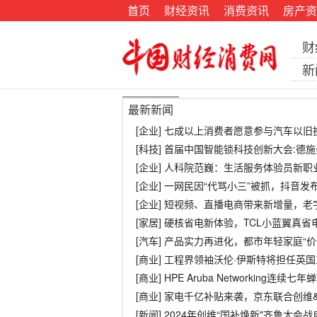
首页
财经资讯
消费资讯
房产资
财
新
最新新闻
[企业] 七成以上消费者愿意参与汽车以旧
[科技] 首届中国智能锁科技创新大会:德
[企业] 人科院范巍：生活服务体验员新
[企业] 一网民因“代骂小三”被抓，抖音
[企业] 短视频、直播电商带来新增量，
[家居] 硬核省电新体验，TCL小蓝翼真省
[汽车] 产品实力再进化，都市年轻家庭“价
[商业] 工程界领袖沃伦·伊斯特将担任英
[商业] HPE Aruba Networking连续七
[商业] 家电千亿补贴来袭，京东联合创
[新闻] 2024年创维“国补焕新"齐鲁