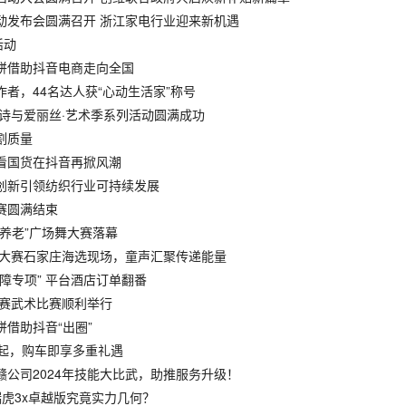
活动发布会圆满召开 浙江家电行业迎来新机遇
活动
月饼借助抖音电商走向全国
作者，44名达人获“心动生活家”称号
24诗与爱丽丝·艺术季系列活动圆满成功
割质量
，看国货在抖音再掀风潮
色创新引领纺织行业可持续发展
大赛圆满结束
享养老”广场舞大赛落幕
儿歌唱大赛石家庄海选现场，童声汇聚传递能量
保障专项” 平台酒店订单翻番
部联赛武术比赛顺利举行
饼借助抖音“出圈”
万元起，购车即享多重礼遇
赣公司2024年技能大比武，助推服务升级！
瑞虎3x卓越版究竟实力几何？