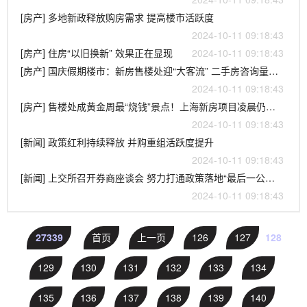
[房产] 多地新政释放购房需求 提高楼市活跃度
2024-10-11 09:18:43
[房产] 住房“以旧换新” 效果正在显现
2024-10-11 09:18:43
[房产] 国庆假期楼市：新房售楼处迎“大客流” 二手房咨询量、带看量显著提升
2024-10-11 09:18:43
[房产] 售楼处成黄金周最“烧钱”景点！上海新房项目凌晨仍在认购转账，二手房中介带看成交翻倍
2024-10-11 09:18:43
[新闻] 政策红利持续释放 并购重组活跃度提升
2024-10-11 09:18:43
[新闻] 上交所召开券商座谈会 努力打通政策落地“最后一公里” 引导市场各方规范开展并购重组活动
2024-10-11 09:18:43
27339
首页
上一页
126
127
128
129
130
131
132
133
134
135
136
137
138
139
140