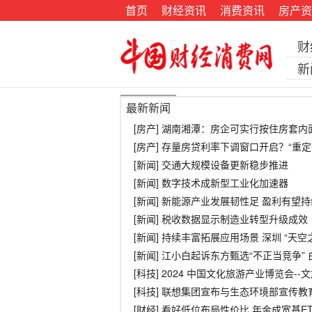
首页
财经资讯
消费资讯
房产资
财
新
最新新闻
[房产] 湖南湘潭：房企可实行按住房套
[房产] 存量房贷利率下调窗口开启？“重定
[新闻] 交通大规模设备更新稳步推进
[新闻] 数字技术成新型工业化加速器
[新闻] 新能源产业发展韧性足 盈利有望
[新闻] 税收数据显示制造业转型升级成效
[新闻] 持续丰富拓展应用场景 深圳 “天
[新闻] 江小白起诉东方甄选“不正当竞争”
[科技] 2024 中国文化旅游产业博览会
[科技] 联想集团宣布与生态环境部宣传
[财经] 看好低位布局性价比 年金成宽基E