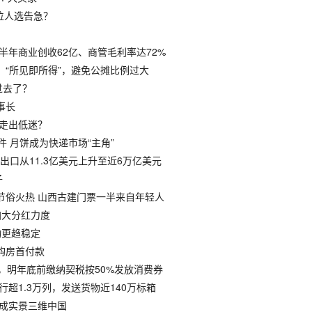
补位人选告急？
上半年商业创收62亿、商管毛利率达72%
：“所见即所得”，避免公摊比例过大
过去了？
事长
何走出低迷？
件 月饼成为快递市场“主角”
进出口从11.3亿美元上升至近6万亿美元
子
统节俗火热 山西古建门票一半来自年轻人
金加大分红力度
动更趋稳定
购房首付款
元，明年底前缴纳契税按50%发放消费券
行超1.3万列，发送货物近140万标箱
建成实景三维中国