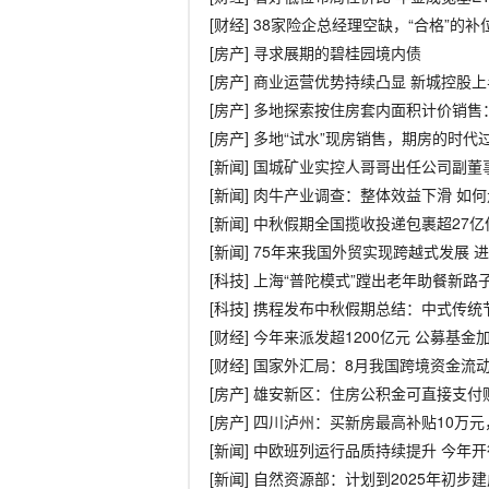
[财经] 38家险企总经理空缺，“合格”的
[房产] 寻求展期的碧桂园境内债
[房产] 商业运营优势持续凸显 新城控股
[房产] 多地探索按住房套内面积计价销售
[房产] 多地“试水”现房销售，期房的时代
[新闻] 国城矿业实控人哥哥出任公司副董
[新闻] 肉牛产业调查：整体效益下滑 如
[新闻] 中秋假期全国揽收投递包裹超27亿
[新闻] 75年来我国外贸实现跨越式发展 
[科技] 上海“普陀模式”蹚出老年助餐新路
[科技] 携程发布中秋假期总结：中式传
[财经] 今年来派发超1200亿元 公募基
[财经] 国家外汇局：8月我国跨境资金流
[房产] 雄安新区：住房公积金可直接支付
[房产] 四川泸州：买新房最高补贴10万
[新闻] 中欧班列运行品质持续提升 今年开
[新闻] 自然资源部：计划到2025年初步