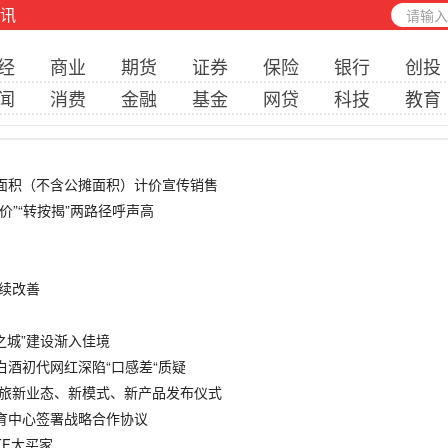
讯
经
商业
期货
证券
保险
银行
创投
闻
消费
金融
基金
网贷
科技
教育
内面积（不含公摊面积）计价宣传销售
价”“转按揭”两路径呼声高
持续改善
空之城”建设渐入佳境
 白酒初代网红深陷“口感差“质疑
--文旅新业态、新模式、新产品发布仪式
教育中心签署战略合作协议
TF大买家