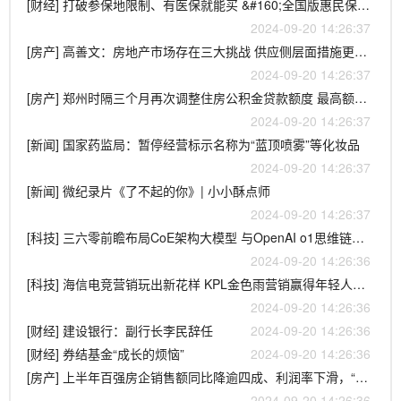
[财经] 打破参保地限制、有医保就能买 &#160;全国版惠民保“全家保”正式上线
2024-09-20 14:26:37
[房产] 高善文：房地产市场存在三大挑战 供应侧层面措施更重要
2024-09-20 14:26:37
[房产] 郑州时隔三个月再次调整住房公积金贷款额度 最高额度提高至130万元
2024-09-20 14:26:37
[新闻] 国家药监局：暂停经营标示名称为“蓝顶喷雾”等化妆品
2024-09-20 14:26:37
[新闻] 微纪录片《了不起的你》| 小小酥点师
2024-09-20 14:26:37
[科技] 三六零前瞻布局CoE架构大模型 与OpenAI o1思维链模式不谋而合
2024-09-20 14:26:36
[科技] 海信电竞营销玩出新花样 KPL金色雨营销赢得年轻人群追捧
2024-09-20 14:26:36
[财经] 建设银行：副行长李民辞任
2024-09-20 14:26:36
[财经] 券结基金“成长的烦恼”
2024-09-20 14:26:36
[房产] 上半年百强房企销售额同比降逾四成、利润率下滑，“一二线城市仍存巨大结构性机会”
2024-09-20 14:26:36