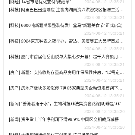
[财经] 14省市晒优化支付“成绩单”
2024-08-12 13:35:21
[科技] 阿里巴巴迅速响应 连夜向湖南资兴洪涝灾区捐赠生活物资
2024-08-12 13:35:21
[科技] 6600吨新疆瓜果整装待发！盒马“新疆美食节”正式启动
2024-08-12 13:35:21
[科技] 2024京东钟表之夜举办，雷达、美度等五大品牌首发新品
2024-08-12 13:35:21
[科技] 厦门市首届仙岳山脱单大集七夕开幕！超千人齐聚月老庙寻美好姻缘
2024-08-12 13:35:21
[房产] 新疆：支持收购存量商品房用作保障性住房，“以需定购”确保房源不积压
2024-08-12 13:35:21
[房产] 房地产板块多股涨停 7月65家典型房企融资规模创下今年以来新高
2024-08-12 13:35:21
[新闻] “善泳者溺于水”，生物科技非法集资套路深|明辨是“非”
2024-08-12 13:35:20
[新闻] 资生堂上半年净利润下滑99.9% 中国区变相裁员减薪
2024-08-12 13:35:20
[财经] 大连银行持续优化支付服务 拓展场景功能