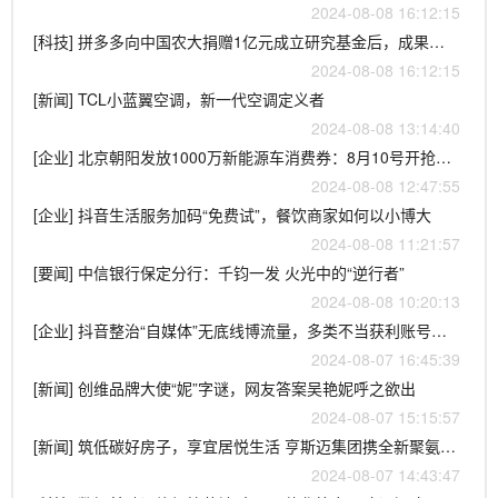
2024-08-08 16:12:15
[科技] 拼多多向中国农大捐赠1亿元成立研究基金后，成果接连登上《细胞》《自然》等国际顶刊
2024-08-08 16:12:15
[新闻] TCL小蓝翼空调，新一代空调定义者
2024-08-08 13:14:40
[企业] 北京朝阳发放1000万新能源车消费券：8月10号开抢，最高可领5000元
2024-08-08 12:47:55
[企业] 抖音生活服务加码“免费试”，餐饮商家如何以小博大
2024-08-08 11:21:57
[要闻] 中信银行保定分行：千钧一发 火光中的“逆行者”
2024-08-08 10:20:13
[企业] 抖音整治“自媒体”无底线博流量，多类不当获利账号遭处罚
2024-08-07 16:45:39
[新闻] 创维品牌大使“妮”字谜，网友答案吴艳妮呼之欲出
2024-08-07 15:15:57
[新闻] 筑低碳好房子，享宜居悦生活 亨斯迈集团携全新聚氨酯建筑材料亮相2024中国建筑节能展
2024-08-07 14:43:47