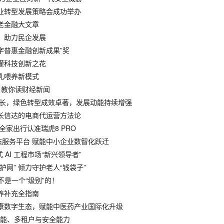
营企业转型发展策略会成功举办
养老金融大文章
略，助力民企发展
度数字普惠金融创新成果”奖
浇灌科技创新之花
母乳喂养新模式
自教你读财经新闻
健增长，绿色转型成效卓著，发展动能持续增强
兴长信达的电商代运营方法论
贴！全家出行认准瑞虎8 PRO
生态服务平台 赋能中小企业数智化跃迁
生成式 AI 工程市场“新兴领导者”
护网” 倾力守护老人“钱袋子”
真不是一个“级别”的！
营养补充全指南
健康数字生态，赋能中医药产业国际化升级
代的性能、多租户与安全能力