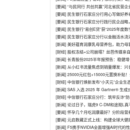
[要闻] “与民同行 共创共赢”河北省民
[要闻] 民生银行石家庄分行用心写做好
[要闻] 民生银行石家庄分行践行民企战
[要闻] 民生银行“易创E贷”获“2025年
[要闻] 民生银行石家庄分行以金融活水
[新闻] 美好蕴育润康乳母营养包，助力
[财经] 股权冻结=公司崩塌？丝芭传媒亲
[新闻] 长青股份2025半年报预告：稳
[新闻] 从小红书流量焦虑到销量爆发：
[新闻] 25000元红包+15000元置换补
[财经] 中信银行焕新发布“小天元”企业
[新闻] SAS 入选 2025 年 Gartner® 
[财经] 中信银行石家庄分行：筑牢反诈“防
[新闻] 论过日子，瑞虎9 C-DM和途观L
[要闻] 怀孕几个月吃润康最好？分阶段
[要闻] 元启数藏正式上线：构建全球大
[新闻] F5携手NVIDIA全面增强AI时