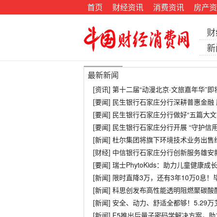
首页
财经资讯
消费资讯
房产资
财
新
最新新闻
[资讯] 第十二届“动漫北京·文旅嘉年华”
[要闻] 民生银行石家庄分行深耕普惠金融
[要闻] 民生银行石家庄分行做好“五篇大
[要闻] 民生银行石家庄分行开展 “守护
[新闻] 杜尔集团将旗下环境技术业务出售给St
[财经] 中信银行石家庄分行创新服务雄
[要闻] 瑞士PhytoKids：助力儿童健康成
[新闻] 限时直降3万，还有3年10万0息
[新闻] 科思创发布高性能透明阻燃聚碳
[新闻] 安全、动力、舒适全都够！5.29
[新闻] F5推出后量子密码学解决方案，