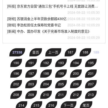
[科技] 京东官方自营“通信三包”手机号卡上线 无套路让消费者更放心
2024-08-22 10:05:30
[财经] 苏银消金上半年贷款余额超430亿
2024-08-22 10:05:29
[财经] 李劲松担任太保寿险党委书记
2024-08-22 10:05:29
[新闻] 中办、国办印发《关于完善市场准入制度的意见》
2024-08-22 10:05:29
27338
首页
上一页
187
188
189
190
191
192
193
194
195
196
197
198
199
200
201
202
203
204
205
206
207
208
209
210
211
212
213
214
215
216
下一页
尾页