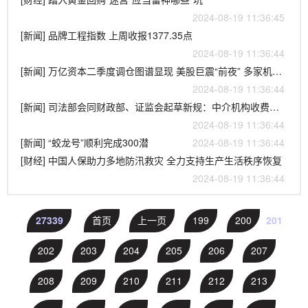
2024-08-19 11:36:45
[新闻] 品牌工程指数 上周收报1377.35点
2024-08-19 11:36:44
[新闻] 万亿资本二季度调仓图谱显现 美股巨震“前夜” 多家机构惊险逃顶
2024-08-19 11:36:44
[新闻] 司法部会同财政部、证监会起草新规：中介机构收费不得与IPO结果挂钩 地方政府不得给予发行人或中介上市奖励
2024-08-19 11:36:44
[新闻] “蛟龙号”顺利完成300潜
2024-08-19 11:36:44
[财经] 中国人保助力多地防汛救灾 全力支持生产生活秩序恢复
2024-08-19 11:36:44
27339
首页
上一页
199
200
201
202
203
204
205
206
207
208
209
210
211
212
213