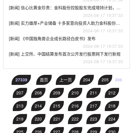
[新闻] 信心比黄金珍贵：金科股份控股股东完成增持计划，累计增持超5000万元
2024-08-17 19:37:33
[新闻] 实力雄厚+产业储备 十多家意向投资人助力金科股份涅槃重生
2024-08-17 19:37:33
[新闻] 《中国独角兽企业成长路径白皮书》发布
2024-08-17 19:37:33
[新闻] 上交所、中国结算发布首次公开发行股票网下发行新规
2024-08-17 19:37:33
27339
首页
上一页
204
205
206
207
208
209
210
211
212
213
214
215
216
217
218
219
220
221
222
223
224
225
226
227
228
229
230