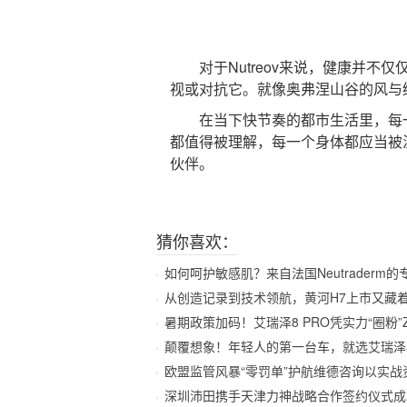
对于Nutreov来说，健康并不仅
视或对抗它。就像奥弗涅山谷的风与
在当下快节奏的都市生活里，每一位
都值得被理解，每一个身体都应当被温
伙伴。
猜你喜欢：
如何呵护敏感肌？来自法国Neutraderm
从创造记录到技术领航，黄河H7上市又藏着
暑期政策加码！艾瑞泽8 PRO凭实力“圈粉”
颠覆想象！年轻人的第一台车，就选艾瑞泽
欧盟监管风暴“零罚单”护航维德咨询以实战
深圳沛田携手天津力神战略合作签约仪式成