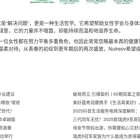
仅是“解决问题”，更是一种生活哲学。它希望帮助女性学会与身
绿意，它的力量并不喧嚣，却能持续而温和地滋养生命。
女性都在努力平衡多重角色，也因此常常忽略最本真的健康需求。
柔对待。从青春的初绽到更年期后的再次盛放，Nutreov希
的专业建议
破局而立,引爆盈利丨60期双盈之
哪些“增效
美好蕴育润康携手《生活真美好》
Z世代！
2025抖音生活服务电商深度解析
5卓越版
三代同车无忧！2025款瑞虎9至高
资源重
母亲节带妈出游，你需要贴心又舒适
功举行
瑞虎8冠军家族为什么能成为卖得