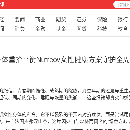
讯
经
要闻
商业
期货
证券
保险
银行
闻
消费
金融
基金
网贷
科技
教育
体重拾平衡Nutreov女性健康方案守护全
旅程。青春期的懵懂、成熟期的绽放，到更年期的过渡与重生
起伏、周期的变化、睡眠与能量的失衡……这些细微却真实的感
女性身体的声音。它不以强烈的干预去对抗症状，而是尝试用
ov，来自法国奥弗涅山谷，这片因火山与森林而闻名的“绿色之心”