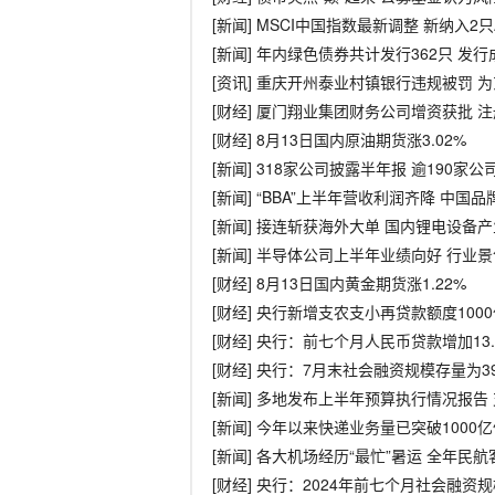
[新闻] MSCI中国指数最新调整 新纳入2
[新闻] 年内绿色债券共计发行362只 发
[资讯] 重庆开州泰业村镇银行违规被罚 
[财经] 厦门翔业集团财务公司增资获批 
[财经] 8月13日国内原油期货涨3.02%
[新闻] 318家公司披露半年报 逾190家
[新闻] “BBA”上半年营收利润齐降 中
[新闻] 接连斩获海外大单 国内锂电设备产
[新闻] 半导体公司上半年业绩向好 行业
[财经] 8月13日国内黄金期货涨1.22%
[财经] 央行新增支农支小再贷款额度10
[财经] 央行：前七个月人民币贷款增加13.
[财经] 央行：7月末社会融资规模存量为39
[新闻] 多地发布上半年预算执行情况报告
[新闻] 今年以来快递业务量已突破1000
[新闻] 各大机场经历“最忙”暑运 全年民
[财经] 央行：2024年前七个月社会融资规