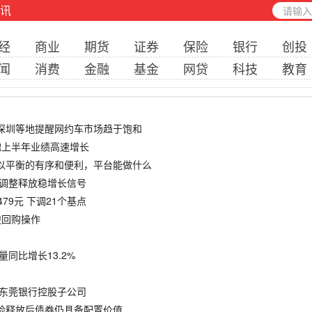
讯
经
商业
期货
证券
保险
银行
创投
闻
消费
金融
基金
网贷
科技
教育
、深圳等地提醒网约车市场趋于饱和
天楹上半年业绩高速增长
难以平衡的有序和便利，平台能做什么
构调整释放稳增长信号
479元 下调21个基点
期逆回购操作
量同比增长13.2%
为东莞银行控股子公司
为风险释放后债券仍具备配置价值