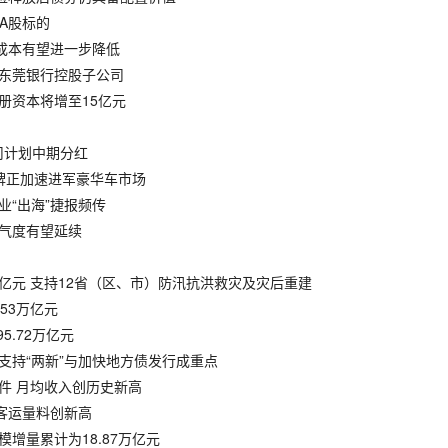
只A股标的
行成本有望进一步降低
为东莞银行控股子公司
注册资本将增至15亿元
公司计划中期分红
国品牌正加速进军豪华车市场
业“出海”捷报频传
景气度有望延续
00亿元 支持12省（区、市）防汛抗洪救灾及灾后重建
53万亿元
5.72万亿元
 支持“两新”与加快地方债发行成重点
亿件 月均收入创历史新高
航客运量料创新高
模增量累计为18.87万亿元