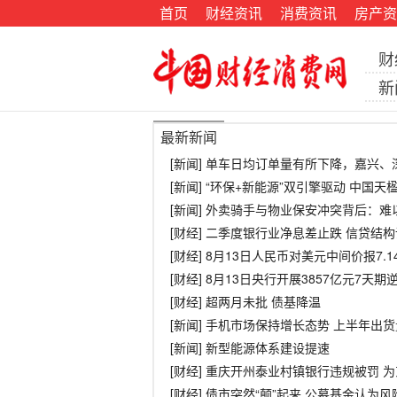
首页
财经资讯
消费资讯
房产资
财
新
最新新闻
[新闻] 单车日均订单量有所下降，嘉兴
[新闻] “环保+新能源”双引擎驱动 中国
[新闻] 外卖骑手与物业保安冲突背后：
[财经] 二季度银行业净息差止跌 信贷结
[财经] 8月13日人民币对美元中间价报7.1
[财经] 8月13日央行开展3857亿元7天
[财经] 超两月未批 债基降温
[新闻] 手机市场保持增长态势 上半年出货
[新闻] 新型能源体系建设提速
[财经] 重庆开州泰业村镇银行违规被罚 
[财经] 债市突然“颠”起来 公募基金认