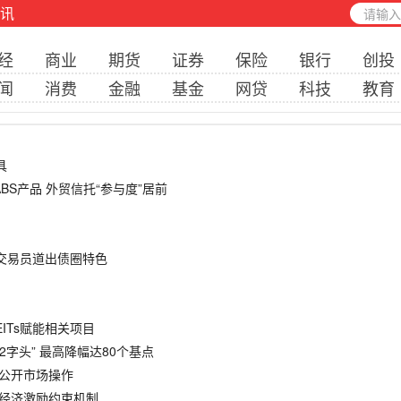
讯
经
商业
期货
证券
保险
银行
创投
闻
消费
金融
基金
网贷
科技
教育
具
ABS产品 外贸信托“参与度”居前
行交易员道出债圈特色
EITs赋能相关项目
2字头” 最高降幅达80个基点
展公开市场操作
体经济激励约束机制