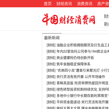
首页
财经资讯
消费资讯
房产资
财
新
最新新闻
[财经] 油脂企业积极拥抱期货及衍生品工
[财经] 年内22家信托公司参与184款企业
[财经] 商业健康险仍待创新开拓
[财经] 筑牢金融稳定保障体系
[财经] “农商四小龙”遭查引来聚光灯 小
[财经] 央行灵活有效开展 公开市场操作
[财经] 青睐高息股 险资举牌热度回升明显
[财经] 绿色转型投资机制持续优化 支持R
[财经] 多地中小银行中长期存款利率降至“
[财经] 平抑资金面波动 央行灵活有效开
[财经] 做好五篇大文章 健全金融服务实