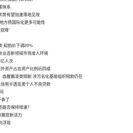
政策体系
”优势有望加速落地见效
索地方债国际化更多可能性
双降”
卖 起拍价下调20%
化新业态新领域市场准入环境
6亿人次
 境外资产占总资产比例近四成
作、血腥霸凌类短剧 涉污名化基层组织短剧仍在
转让信用卡透支类个人不良贷款
间
不香了
斯还能否保持增速？
经济展现新活力
动向浮现