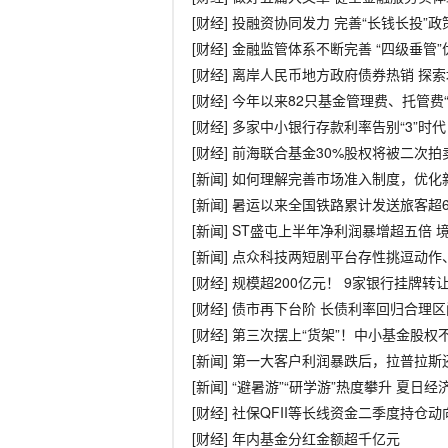
[财经] 投融资协同发力 完善“长钱长投”
[财经] 金融监管体系不断完善 “四级垂管
[财经] 离岸人民币地方政府债券热销 探
[财经] 今年以来82只基金管理费、托管费“
[财经] 多家中小银行存款利率告别“3”时代
[财经] 前海联合基金30%股权将被二次拍
[新闻] 如何理解完善市场准入制度，优
[新闻] 暑运以来全国铁路累计发送旅客超
[新闻] ST盛屯上半年净利润暴增超五倍
[新闻] 点众科技两短剧平台存性挑逗动
[财经] 规模超200亿元！ 9家银行挂牌
[财经] 债市再下台阶 长债利率回归合理区
[财经] 第三次摆上“货架”！中小基金股权
[新闻] 第一大客户利润暴跌后，拉普拉
[新闻] “避暑游”“研学游”热度攀升 夏日
[财经] 社保QFII等长线资金二季度持仓
[财经] 年内基金分红金额超千亿元