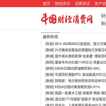
首页
财经资讯
消费资讯
房产资
财
新
最新新闻
[科技] All in AGI和AIGC显成效，昆
[新闻] 片仔癀收监管函后暂缓执行关联
[新闻] 提升城乡居民医保“含金量” 撑起百
[财经] 基金年内分红超1100亿元 债基占
[财经] 8月26日国内原油期货涨3.48%
[新闻] 华润饮料港股IPO: 欲派股息25亿
[新闻] 财政部：地方政府债务风险总体可
[财经] 8月26日国内黄金期货涨0.91%
[新闻] 我国一批重大工程“进度条”刷新 
[新闻] 透过前7个月国家“钱袋子”收支情
[房产] 佳兆业：上半年预亏最多98亿元