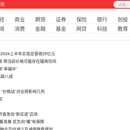
讯
经
商业
期货
证券
保险
银行
创投
闻
消费
金融
基金
网贷
科技
教育
仑万维2024上半年实现总营收25亿元
交易 称当前价格可能存在磋商空间
姓“幸福伞”
比超八成
元 “价格战”对业绩影响几何
控
踔厉奋发向“新征途”迈进
况看发展 民生向“暖”有保障
 因物业交付减少及减值拨备增加