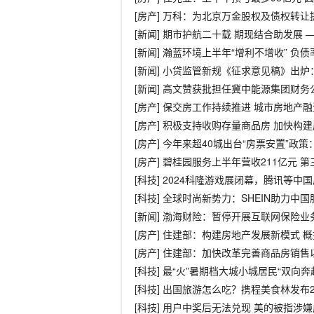
[房产] 万科：为北京万金股权及债权转让
[新闻] 期市护航二十载 期现结合助发展 
[新闻] 瀚蓝环境上半年“增利不增收” 
[新闻] 小贷监管新规《征求意见稿》出
[新闻] 高文赞获批担任冀中能源集团财务
[房产] 保交房工作持续推进 城市房地产
[房产] 积极支持收购存量商品房 加快构
[房产] 今年来超40城出台“房票安置”
[房产] 碧桂园服务上半年营收211亿元
[科技] 2024科隆游戏展闭幕，腾讯等
[科技] 全球时尚新势力：SHEIN助力
[新闻] 渤海财险：暂停开展互联网保险业
[房产] 住建部：构建房地产发展新模式 
[房产] 住建部：加快改革完善商品房销
[科技] 最“火”暑期档大城小城居民“双向奔
[科技] 出国旅游怎么吃？携程美食林发布
[科技] 用户中奖后无法兑现 美的被指涉