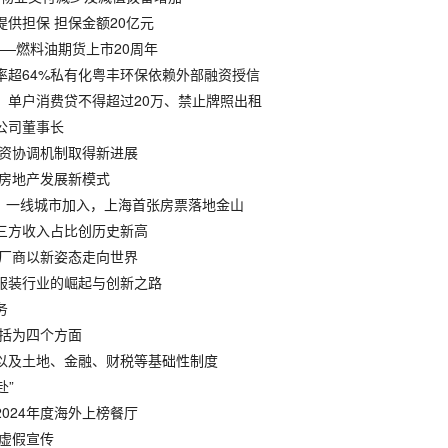
提供担保 担保金额20亿元
——燃料油期货上市20周年
负债率超64%私有化粤丰环保依赖外部融资授信
炉：单户消费贷不得超过20万、禁止牌照出租
公司董事长
融资协调机制取得新进展
建房地产发展新模式
政策：一线城市加入，上海首张房票落地金山
 第三方收入占比创历史新高
中国厂商以新姿态走向世界
中国服装行业的崛起与创新之路
务
概括为四个方面
售以及土地、金融、财税等基础性制度
赴”
2024年度海外上榜餐厅
嫌虚假宣传