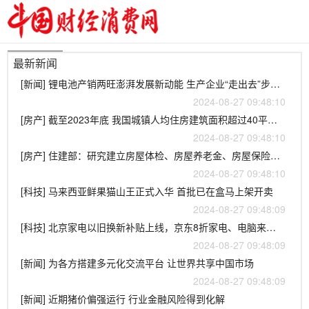
最新新闻
[新闻] 锂电池产销两旺澎湃发展新动能 生产企业“走出去”步伐加快
2024-08-27 09:48:10
[房产] 截至2023年底 我国城镇人均住房建筑面积超过40平方米
2024-08-27 09:48:10
[房产] 住建部：研究建立房屋体检、房屋养老金、房屋保险三项制度
2024-08-27 09:48:10
[科技] 马来西亚鲜果猫山王正式入华 首批已在盒马上架开卖
2024-08-27 09:48:09
[科技] 北京家电以旧换新补贴上线，京东8折家电、电脑来啦！
2024-08-27 09:48:09
[新闻] 为各方搭建多元化交流平台 让世界共享中国市场
2024-08-27 09:48:09
[新闻] 近期猪价偏强运行 行业金融风险得到化解