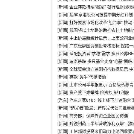
[新闻] 企业存款持续“搬家” 银行理财规
[新闻] 超50家港股公司披露中期分红计
[新闻] 打好要素市场化改革“组合拳” 推
[新闻] 我国将以土地整治助推农村土地制
[新闻] 中上协最新统计显示：上市公司
[新闻] 广东松绑国资创投考核指标 探路
[新闻] 适配投资者“求稳”需求 多只公募RE
[新闻] 追涨杀跌 多只基金变身“毛基”面临
[新闻] 全球资金流向监测机构数据显示
[新闻] 存款“黄牛”代抢暗涌
[新闻] 上市公司半年报显示 百亿级私募
[新闻] 资产荒下难举牌 险资抄底红利股
[汽车] 汽车之家818：线上线下加速融合
[新闻] “追光者”败局：跨界光伏公司批量
[新闻] 商务部：保障外资企业国民待遇
[新闻] 羚锐制药上半年营收净利双增：
[新闻] 工信部拟提高废旧动力电池回收要