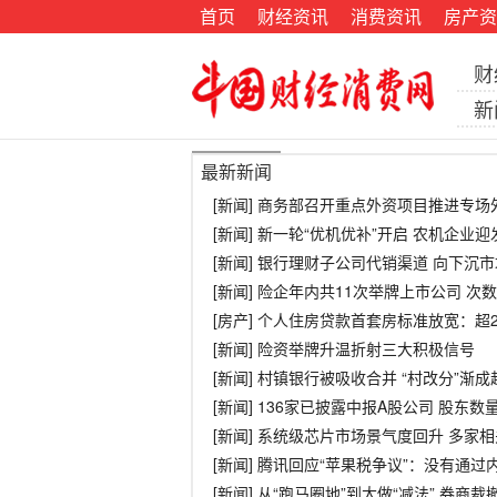
首页
财经资讯
消费资讯
房产资
财
新
最新新闻
[新闻] 商务部召开重点外资项目推进专
[新闻] 新一轮“优机优补”开启 农机企业
[新闻] 银行理财子公司代销渠道 向下沉
[新闻] 险企年内共11次举牌上市公司 次
[房产] 个人住房贷款首套房标准放宽：超
[新闻] 险资举牌升温折射三大积极信号
[新闻] 村镇银行被吸收合并 “村改分”渐成
[新闻] 136家已披露中报A股公司 股东
[新闻] 系统级芯片市场景气度回升 多家
[新闻] 腾讯回应“苹果税争议”：没有通
[新闻] 从“跑马圈地”到大做“减法” 券