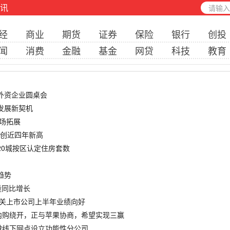
讯
经
商业
期货
证券
保险
银行
创投
闻
消费
金融
基金
网贷
科技
教育
场外资企业圆桌会
迎发展新契机
市场拓展
数创近四年新高
20城按区认定住房套数
趋势
数量同比增长
相关上市公司上半年业绩向好
过内购绕开，正与苹果协商，希望实现三赢
商裁撤线下网点设立功能性分公司