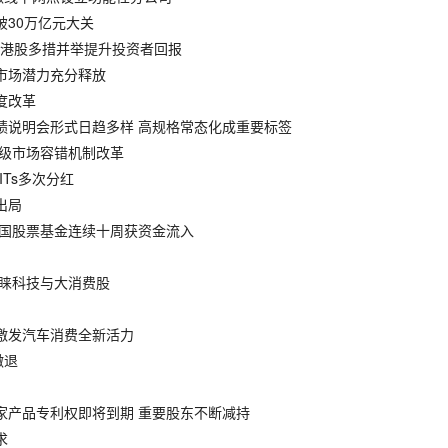
模破30万亿元大关
划 港股多措并举提升投资者回报
动市场潜力充分释放
度改革
业绩说明会形式日趋多样 高规格常态化成重要标签
一级市场容错机制改革
ITs多次分红
出局
 中国股票基金连续十周获资金流入
青睐科技与大消费股
 激发汽车消费全新活力
撤退
独家产品专利权即将到期 重要股东不断减持
求